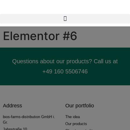
Elementor #6
Questions about our products? Call us at
+49 160 5506746
Address
Our portfolio
bios-farms-distribution GmbH i.
The idea
Gr.
Our products
Jahnstraße 10